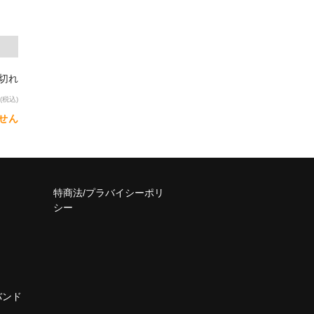
り切れ
(税込)
せん
特商法/プラバイシーポリ
シー
バンド