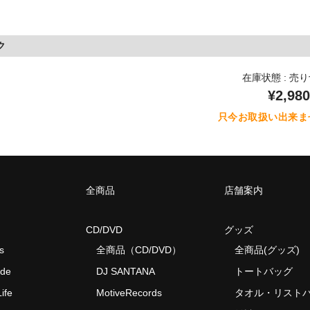
ク
在庫状態 : 売
¥2,980
只今お取扱い出来ま
全商品
店舗案内
CD/DVD
グッズ
s
全商品（CD/DVD）
全商品(グッズ)
ide
DJ SANTANA
トートバッグ
ife
MotiveRecords
タオル・リスト