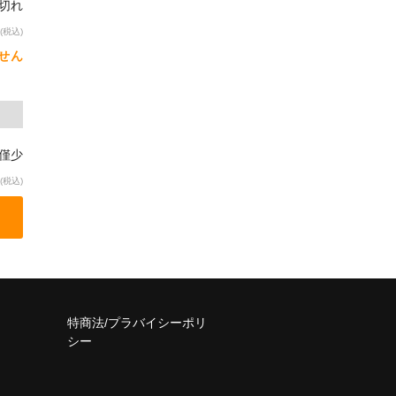
り切れ
(税込)
せん
庫僅少
(税込)
特商法/プラバイシーポリ
シー