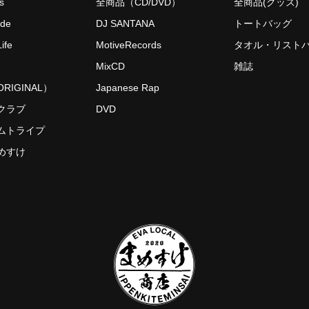
s
全商品（CD/DVD）
全商品(グッズ)
ide
DJ SANTANA
トートバッグ
ife
MotiveRecords
タオル・リスト
MixCD
雑誌
RIGINAL）
Japanese Rap
クラブ
DVD
ムトライプ
めすけ