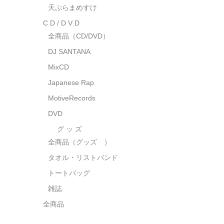
天ぷらまめすけ
C D / D V D
全商品（CD/DVD）
DJ SANTANA
MixCD
Japanese Rap
MotiveRecords
DVD
グ ッ ズ
全商品（グッズ ）
タオル・リストバンド
トートバッグ
雑誌
全商品