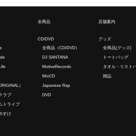
全商品
店舗案内
CD/DVD
グッズ
s
全商品（CD/DVD）
全商品(グッズ)
ide
DJ SANTANA
トートバッグ
ife
MotiveRecords
タオル・リスト
MixCD
雑誌
RIGINAL）
Japanese Rap
クラブ
DVD
ムトライプ
めすけ