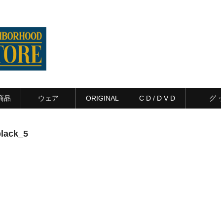
商品
ウェア
ORIGINAL
C D / D V D
グ 
black_5