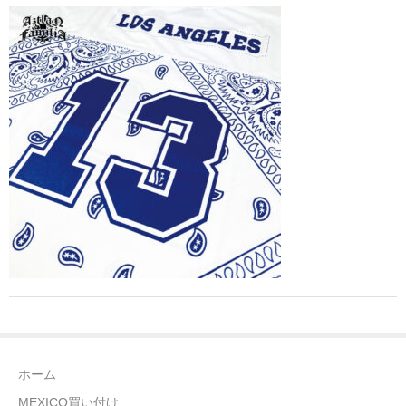
全商品（ウェア）
Tシャツ
ロングTシャツ
ゲームシャツ
コーチジャケット
スウェット＆フーディ
パンツ
ヘッドギア
シューズ
ホーム
ORIGINAL
MEXICO買い付け