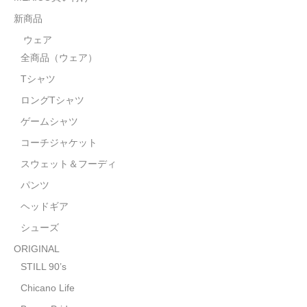
STILL 90’s
新商品
Chicano Life
ウェア
全商品（ウェア）
Brown Pride
Tシャツ
Por Vida
ロングTシャツ
全商品（ORIGINAL）
ゲームシャツ
コーチジャケット
ハニーカムトライプ
スウェット＆フーディ
ホルモンクラブ
パンツ
ヘッドギア
天ぷらまめすけ
シューズ
C D / D V D
ORIGINAL
全商品（CD/DVD）
STILL 90’s
Chicano Life
DJ SANTANA