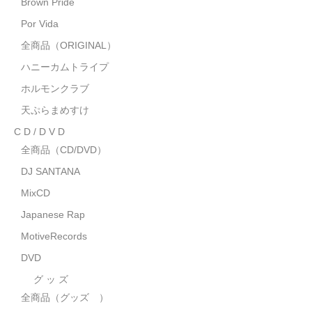
Brown Pride
MixCD
Por Vida
Japanese Rap
全商品（ORIGINAL）
ハニーカムトライプ
MotiveRecords
ホルモンクラブ
DVD
天ぷらまめすけ
C D / D V D
グ ッ ズ
全商品（CD/DVD）
全商品（グッズ ）
DJ SANTANA
タオル・リストバンド
MixCD
Japanese Rap
トートバッグ
MotiveRecords
雑誌
DVD
全商品
グ ッ ズ
全商品（グッズ ）