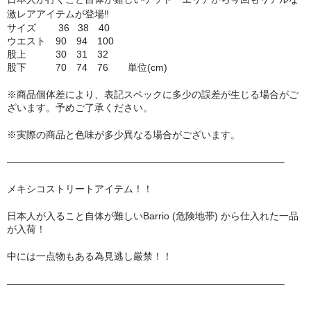
激レアアイテムが登場‼︎
MixCD
サイズ 36 38 40
ウエスト 90 94 100
Japanese Rap
股上 30 31 32
股下 70 74 76 単位(cm)
MotiveRecords
※商品個体差により、表記スペックに多少の誤差が生じる場合がご
DVD
ざいます。予めご了承ください。
グ ッ ズ
※実際の商品と色味が多少異なる場合がございます。
全商品（グッズ ）
————————————————————————————–
メキシコストリートアイテム！！
タオル・リストバンド
日本人が入ること自体が難しいBarrio (危険地帯) から仕入れた一品
トートバッグ
が入荷！
雑誌
中には一点物もある為見逃し厳禁！！
全商品
————————————————————————————–