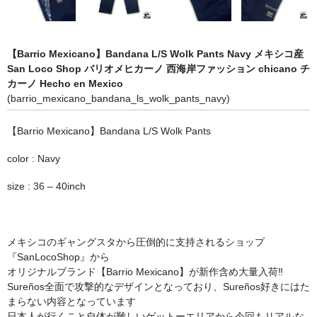
STILL 90’s
Chicano Life
【Barrio Mexicano】Bandana L/S Wolk Pants Navy メキシコ産
Brown Pride
San Loco Shop バリオメヒカーノ 西海岸ファッション chicano チ
カーノ Hecho en Mexico
Por Vida
(barrio_mexicano_bandana_ls_wolk_pants_navy)
全商品（ORIGINAL）
【Barrio Mexicano】Bandana L/S Wolk Pants
ハニーカムトライプ
color : Navy
ホルモンクラブ
size : 36 – 40inch
天ぷらまめすけ
メキシコのギャングスタから圧倒的に支持されるショップ
C D / D V D
『SanLocoShop』から
オリジナルブランド【Barrio Mexicano】が新作含め大量入荷‼︎
全商品（CD/DVD）
Sureños全面で攻撃的なデザインとなっており、Sureños好きに
はた
まらない内容となっています
DJ SANTANA
日本人が行くこと自体が難しいゲットーエリアから今回もリアルな