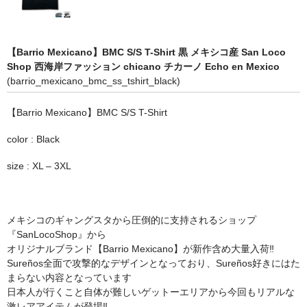
STILL 90’s
Chicano Life
【Barrio Mexicano】BMC S/S T-Shirt 黒 メキシコ産 San Loco
Brown Pride
Shop 西海岸ファッション chicano チカーノ Echo en Mexico
(barrio_mexicano_bmc_ss_tshirt_black)
Por Vida
【Barrio Mexicano】BMC S/S T-Shirt
全商品（ORIGINAL）
color : Black
ハニーカムトライプ
size : XL – 3XL
ホルモンクラブ
天ぷらまめすけ
メキシコのギャングスタから圧倒的に支持されるショップ
『SanLocoShop』から
C D / D V D
オリジナルブランド【Barrio Mexicano】が新作含め大量入荷‼︎
Sureños全面で攻撃的なデザインとなっており、Sureños好きに
はた
全商品（CD/DVD）
まらない内容となっています
日本人が行くこと自体が難しいゲットーエリアから今回もリアルな
DJ SANTANA
激レアアイテムが登場‼︎