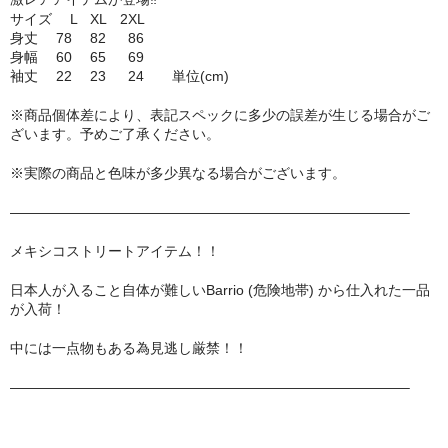
サイズ L XL 2XL
MixCD
身丈 78 82 86
身幅 60 65 69
Japanese Rap
袖丈 22 23 24 単位(cm)
MotiveRecords
※商品個体差により、表記スペックに多少の誤差が生じる場合がご
ざいます。予めご了承ください。
DVD
※実際の商品と色味が多少異なる場合がございます。
グ ッ ズ
————————————————————————————–
全商品（グッズ ）
メキシコストリートアイテム！！
タオル・リストバンド
日本人が入ること自体が難しいBarrio (危険地帯) から仕入れた一品
が入荷！
トートバッグ
中には一点物もある為見逃し厳禁！！
雑誌
————————————————————————————–
全商品