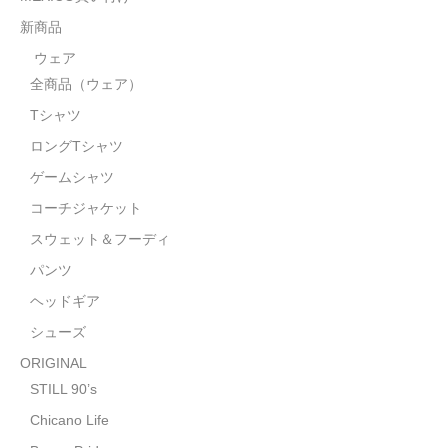
STILL 90’s
新商品
Chicano Life
ウェア
全商品（ウェア）
Brown Pride
Tシャツ
Por Vida
ロングTシャツ
全商品（ORIGINAL）
ゲームシャツ
コーチジャケット
ハニーカムトライプ
スウェット＆フーディ
ホルモンクラブ
パンツ
ヘッドギア
天ぷらまめすけ
シューズ
C D / D V D
ORIGINAL
全商品（CD/DVD）
STILL 90’s
Chicano Life
DJ SANTANA