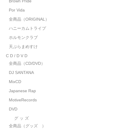
Brown Pride
MixCD
Por Vida
Japanese Rap
全商品（ORIGINAL）
ハニーカムトライプ
MotiveRecords
ホルモンクラブ
DVD
天ぷらまめすけ
C D / D V D
グ ッ ズ
全商品（CD/DVD）
全商品（グッズ ）
DJ SANTANA
タオル・リストバンド
MixCD
Japanese Rap
トートバッグ
MotiveRecords
雑誌
DVD
全商品
グ ッ ズ
全商品（グッズ ）