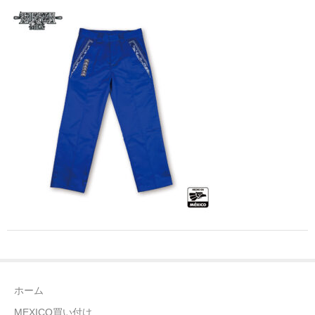
全商品（ウェア）
Tシャツ
ロングTシャツ
ゲームシャツ
コーチジャケット
スウェット＆フーディ
パンツ
ヘッドギア
シューズ
ホーム
ORIGINAL
MEXICO買い付け