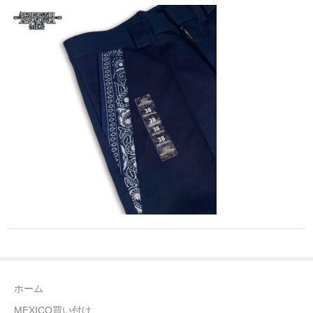
全商品（ウェア）
Tシャツ
ロングTシャツ
ゲームシャツ
コーチジャケット
スウェット＆フーディ
パンツ
ヘッドギア
シューズ
ホーム
ORIGINAL
MEXICO買い付け