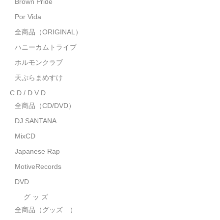
Brown Pride
MixCD
Por Vida
Japanese Rap
全商品（ORIGINAL）
ハニーカムトライプ
MotiveRecords
ホルモンクラブ
DVD
天ぷらまめすけ
C D / D V D
グ ッ ズ
全商品（CD/DVD）
全商品（グッズ ）
DJ SANTANA
タオル・リストバンド
MixCD
Japanese Rap
トートバッグ
MotiveRecords
雑誌
DVD
全商品
グ ッ ズ
全商品（グッズ ）