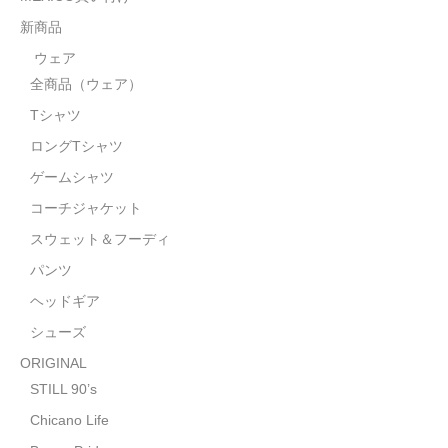
STILL 90’s
新商品
Chicano Life
ウェア
全商品（ウェア）
Brown Pride
Tシャツ
Por Vida
ロングTシャツ
全商品（ORIGINAL）
ゲームシャツ
コーチジャケット
ハニーカムトライプ
スウェット＆フーディ
ホルモンクラブ
パンツ
ヘッドギア
天ぷらまめすけ
シューズ
C D / D V D
ORIGINAL
全商品（CD/DVD）
STILL 90’s
Chicano Life
DJ SANTANA