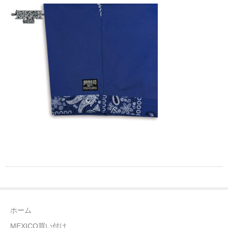
全商品（ウェア）
Tシャツ
ロングTシャツ
ゲームシャツ
コーチジャケット
スウェット＆フーディ
パンツ
ヘッドギア
シューズ
ホーム
ORIGINAL
MEXICO買い付け