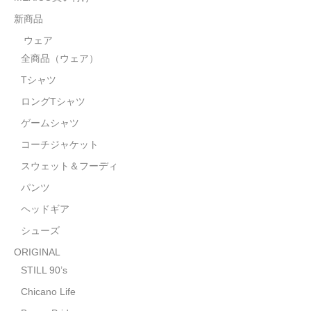
STILL 90’s
新商品
Chicano Life
ウェア
全商品（ウェア）
Brown Pride
Tシャツ
Por Vida
ロングTシャツ
全商品（ORIGINAL）
ゲームシャツ
コーチジャケット
ハニーカムトライプ
スウェット＆フーディ
ホルモンクラブ
パンツ
ヘッドギア
天ぷらまめすけ
シューズ
C D / D V D
ORIGINAL
全商品（CD/DVD）
STILL 90’s
Chicano Life
DJ SANTANA