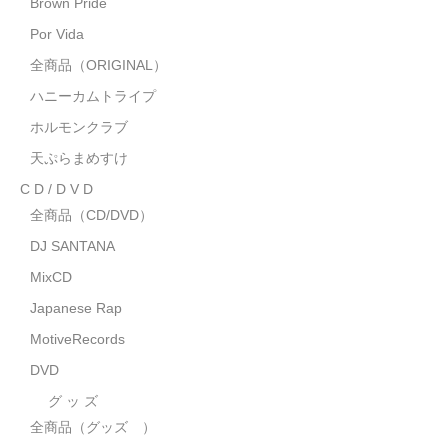
Brown Pride
MixCD
Por Vida
Japanese Rap
全商品（ORIGINAL）
ハニーカムトライプ
MotiveRecords
ホルモンクラブ
DVD
天ぷらまめすけ
C D / D V D
グ ッ ズ
全商品（CD/DVD）
全商品（グッズ ）
DJ SANTANA
タオル・リストバンド
MixCD
Japanese Rap
トートバッグ
MotiveRecords
雑誌
DVD
全商品
グ ッ ズ
全商品（グッズ ）