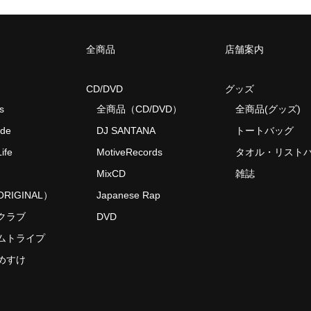
全商品
店舗案内
CD/DVD
グッズ
s
全商品（CD/DVD）
全商品(グッズ)
ide
DJ SANTANA
トートバッグ
ife
MotiveRecords
タオル・リスト
MixCD
雑誌
RIGINAL）
Japanese Rap
クラブ
DVD
ムトライプ
めすけ