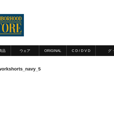
商品
ウェア
ORIGINAL
C D / D V D
グ 
workshorts_navy_5