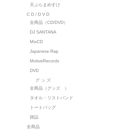
天ぷらまめすけ
C D / D V D
全商品（CD/DVD）
DJ SANTANA
MixCD
Japanese Rap
MotiveRecords
DVD
グ ッ ズ
全商品（グッズ ）
タオル・リストバンド
トートバッグ
雑誌
全商品