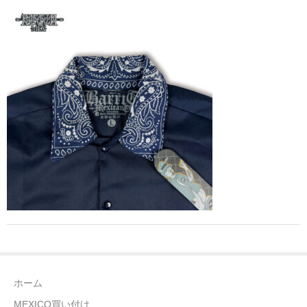
全商品（ウェア）
Tシャツ
ロングTシャツ
ゲームシャツ
コーチジャケット
スウェット＆フーディ
パンツ
ヘッドギア
シューズ
ホーム
ORIGINAL
MEXICO買い付け