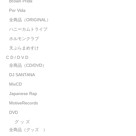
Brown Pride
MixCD
Por Vida
Japanese Rap
全商品（ORIGINAL）
ハニーカムトライプ
MotiveRecords
ホルモンクラブ
DVD
天ぷらまめすけ
C D / D V D
グ ッ ズ
全商品（CD/DVD）
全商品（グッズ ）
DJ SANTANA
タオル・リストバンド
MixCD
Japanese Rap
トートバッグ
MotiveRecords
雑誌
DVD
全商品
グ ッ ズ
全商品（グッズ ）