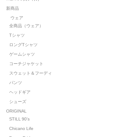
STILL 90’s
新商品
Chicano Life
ウェア
全商品（ウェア）
Brown Pride
Tシャツ
Por Vida
ロングTシャツ
全商品（ORIGINAL）
ゲームシャツ
コーチジャケット
ハニーカムトライプ
スウェット＆フーディ
ホルモンクラブ
パンツ
ヘッドギア
天ぷらまめすけ
シューズ
C D / D V D
ORIGINAL
全商品（CD/DVD）
STILL 90’s
Chicano Life
DJ SANTANA