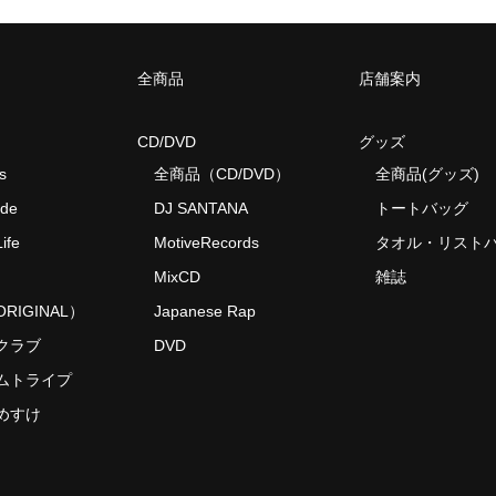
全商品
店舗案内
CD/DVD
グッズ
s
全商品（CD/DVD）
全商品(グッズ)
ide
DJ SANTANA
トートバッグ
ife
MotiveRecords
タオル・リスト
MixCD
雑誌
RIGINAL）
Japanese Rap
クラブ
DVD
ムトライプ
めすけ