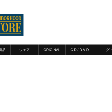
商品
ウェア
ORIGINAL
C D / D V D
グ 