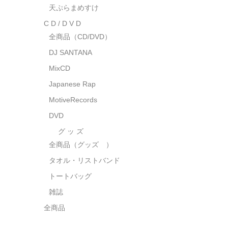
天ぷらまめすけ
C D / D V D
全商品（CD/DVD）
DJ SANTANA
MixCD
Japanese Rap
MotiveRecords
DVD
グ ッ ズ
全商品（グッズ ）
タオル・リストバンド
トートバッグ
雑誌
全商品