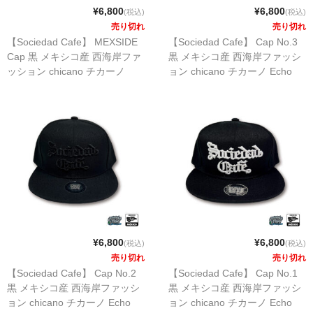
STILL 90’s
¥6,800
¥6,800
(税込)
(税込)
売り切れ
売り切れ
Chicano Life
【Sociedad Cafe】 MEXSIDE
【Sociedad Cafe】 Cap No.3
Cap 黒 メキシコ産 西海岸ファ
黒 メキシコ産 西海岸ファッシ
Brown Pride
ッション chicano チカーノ
ョン chicano チカーノ Echo
Echo en Mexico
en Mexico
Por Vida
全商品（ORIGINAL）
ハニーカムトライプ
ホルモンクラブ
天ぷらまめすけ
C D / D V D
¥6,800
¥6,800
(税込)
(税込)
売り切れ
売り切れ
全商品（CD/DVD）
【Sociedad Cafe】 Cap No.2
【Sociedad Cafe】 Cap No.1
黒 メキシコ産 西海岸ファッシ
黒 メキシコ産 西海岸ファッシ
DJ SANTANA
ョン chicano チカーノ Echo
ョン chicano チカーノ Echo