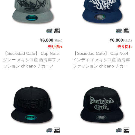
全商品（ウェア）
Tシャツ
ロングTシャツ
¥6,800
¥6,800
(税込)
(税込)
売り切れ
売り切れ
ゲームシャツ
【Sociedad Cafe】 Cap No.5
【Sociedad Cafe】 Cap No.4
グレー メキシコ産 西海岸ファ
インディゴ メキシコ産 西海岸
コーチジャケット
ッション chicano チカーノ
ファッション chicano チカー
Echo en Mexico
ノ Echo en Mexico
スウェット＆フーディ
パンツ
ヘッドギア
シューズ
ORIGINAL