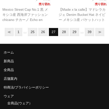
売り切れ
売り切れ
Mexico Street Cap No.1 黒 メ
【Made x la calle】マドレラカ
キシコ産 西海岸ファッション
ジェ Denim Bucket Hat ネイビ
chicano チカーノ Echo en
ー メキシコ産 バケットハット
Mexico
MXLC chicano チカーノ 黒 西
海岸ファッション Echo en
≪
1
…
25
26
27
28
29
…
39
≫
Mexico
ホーム
新商品
全商品
店舗案内
特商法/プラバイシーポリシー
ウェア
全商品(ウェア）