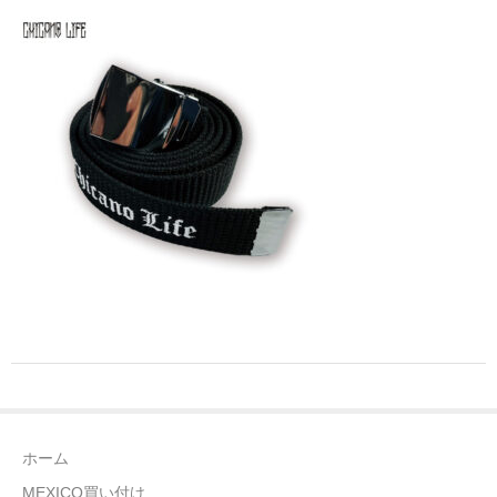
全商品（ウェア）
Tシャツ
ロングTシャツ
ゲームシャツ
コーチジャケット
スウェット＆フーディ
パンツ
ヘッドギア
シューズ
ホーム
ORIGINAL
MEXICO買い付け