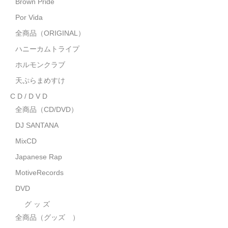
Brown Pride
MixCD
Por Vida
Japanese Rap
全商品（ORIGINAL）
ハニーカムトライプ
MotiveRecords
ホルモンクラブ
DVD
天ぷらまめすけ
C D / D V D
グ ッ ズ
全商品（CD/DVD）
全商品（グッズ ）
DJ SANTANA
タオル・リストバンド
MixCD
Japanese Rap
トートバッグ
MotiveRecords
雑誌
DVD
全商品
グ ッ ズ
全商品（グッズ ）