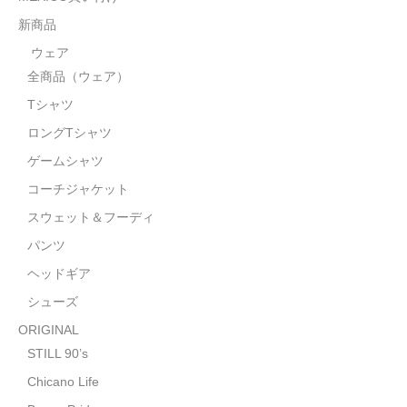
STILL 90’s
新商品
Chicano Life
ウェア
全商品（ウェア）
Brown Pride
Tシャツ
Por Vida
ロングTシャツ
全商品（ORIGINAL）
ゲームシャツ
コーチジャケット
ハニーカムトライプ
スウェット＆フーディ
ホルモンクラブ
パンツ
ヘッドギア
天ぷらまめすけ
シューズ
C D / D V D
ORIGINAL
全商品（CD/DVD）
STILL 90’s
Chicano Life
DJ SANTANA