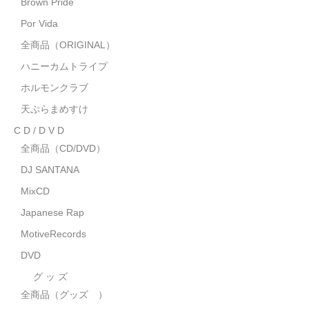
Brown Pride
MixCD
Por Vida
Japanese Rap
全商品（ORIGINAL）
ハニーカムトライプ
MotiveRecords
ホルモンクラブ
DVD
天ぷらまめすけ
C D / D V D
グ ッ ズ
全商品（CD/DVD）
全商品（グッズ ）
DJ SANTANA
タオル・リストバンド
MixCD
Japanese Rap
トートバッグ
MotiveRecords
雑誌
DVD
全商品
グ ッ ズ
全商品（グッズ ）