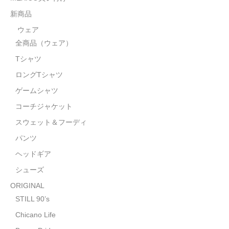
STILL 90’s
新商品
Chicano Life
ウェア
全商品（ウェア）
Brown Pride
Tシャツ
Por Vida
ロングTシャツ
全商品（ORIGINAL）
ゲームシャツ
コーチジャケット
ハニーカムトライプ
スウェット＆フーディ
ホルモンクラブ
パンツ
ヘッドギア
天ぷらまめすけ
シューズ
C D / D V D
ORIGINAL
全商品（CD/DVD）
STILL 90’s
Chicano Life
DJ SANTANA