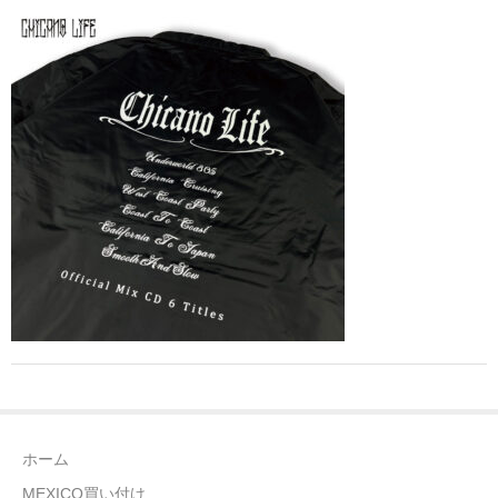
全商品（ウェア）
Tシャツ
ロングTシャツ
ゲームシャツ
コーチジャケット
スウェット＆フーディ
パンツ
ヘッドギア
シューズ
ホーム
ORIGINAL
MEXICO買い付け