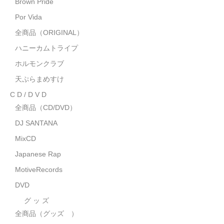
Brown Pride
MixCD
Por Vida
Japanese Rap
全商品（ORIGINAL）
ハニーカムトライプ
MotiveRecords
ホルモンクラブ
DVD
天ぷらまめすけ
C D / D V D
グ ッ ズ
全商品（CD/DVD）
全商品（グッズ ）
DJ SANTANA
タオル・リストバンド
MixCD
Japanese Rap
トートバッグ
MotiveRecords
雑誌
DVD
全商品
グ ッ ズ
全商品（グッズ ）