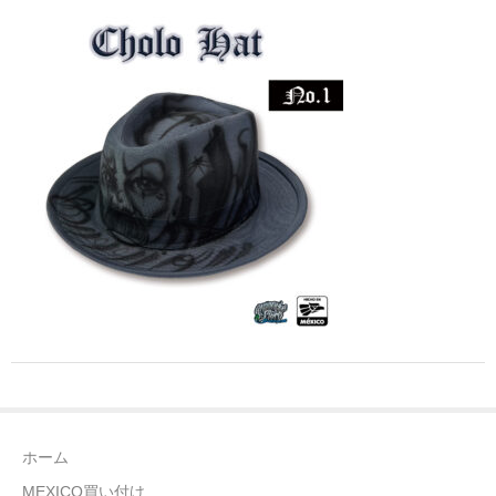
全商品（ウェア）
Tシャツ
ロングTシャツ
ゲームシャツ
コーチジャケット
スウェット＆フーディ
パンツ
ヘッドギア
シューズ
ホーム
ORIGINAL
MEXICO買い付け