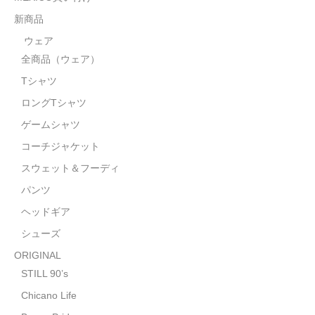
STILL 90’s
新商品
Chicano Life
ウェア
全商品（ウェア）
Brown Pride
Tシャツ
Por Vida
ロングTシャツ
全商品（ORIGINAL）
ゲームシャツ
コーチジャケット
ハニーカムトライプ
スウェット＆フーディ
ホルモンクラブ
パンツ
ヘッドギア
天ぷらまめすけ
シューズ
C D / D V D
ORIGINAL
全商品（CD/DVD）
STILL 90’s
Chicano Life
DJ SANTANA