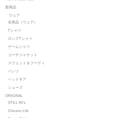
STILL 90’s
新商品
Chicano Life
ウェア
全商品（ウェア）
Brown Pride
Tシャツ
Por Vida
ロングTシャツ
全商品（ORIGINAL）
ゲームシャツ
コーチジャケット
ハニーカムトライプ
スウェット＆フーディ
ホルモンクラブ
パンツ
ヘッドギア
天ぷらまめすけ
シューズ
C D / D V D
ORIGINAL
全商品（CD/DVD）
STILL 90’s
Chicano Life
DJ SANTANA