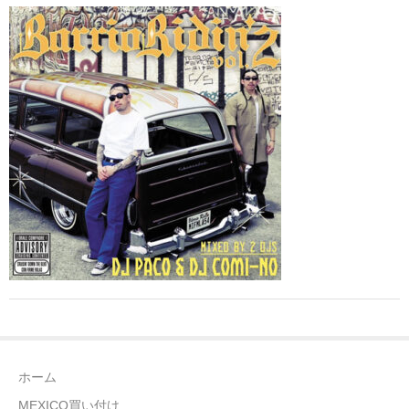
全商品（ウェア）
Tシャツ
ロングTシャツ
ゲームシャツ
コーチジャケット
スウェット＆フーディ
パンツ
ヘッドギア
シューズ
ホーム
ORIGINAL
MEXICO買い付け