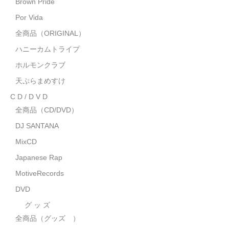
Brown Pride
MixCD
Por Vida
Japanese Rap
全商品（ORIGINAL）
ハニーカムトライプ
MotiveRecords
ホルモンクラブ
DVD
天ぷらまめすけ
C D / D V D
グ ッ ズ
全商品（CD/DVD）
全商品（グッズ ）
DJ SANTANA
タオル・リストバンド
MixCD
Japanese Rap
トートバッグ
MotiveRecords
雑誌
DVD
全商品
グ ッ ズ
全商品（グッズ ）