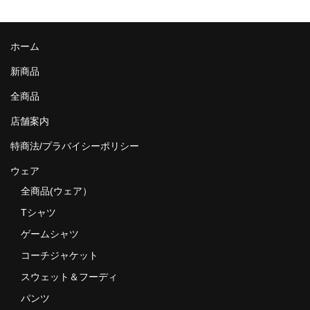
MixCD
Japanese Rap
ホーム
新商品
MotiveRecords
全商品
DVD
店舗案内
グ ッ ズ
特商法/プラバイシーポリシー
全商品（グッズ ）
ウェア
タオル・リストバンド
全商品(ウェア）
Tシャツ
トートバッグ
ゲームシャツ
雑誌
コーチジャケット
全商品
スウェット＆フーディ
パンツ