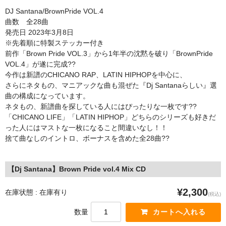
STILL 90’s
DJ Santana/BrownPride VOL.4
曲数 全28曲
Chicano Life
発売日 2023年3月8日
※先着順に特製ステッカー付き
Brown Pride
前作「Brown Pride VOL.3」から1年半の沈黙を破り「BrownPride
VOL.4」が遂に完成??
Por Vida
今作は新譜のCHICANO RAP、LATIN HIPHOPを中心に、
さらにネタもの、
マニアックな曲も混ぜた『Dj Santanaらしい』
選
全商品（ORIGINAL）
曲の構成になっています。
ネタもの、新譜曲を探している人にはぴったりな一枚です??
ハニーカムトライプ
「CHICANO LIFE」「LATIN HIPHOP」
どちらのシリーズも好きだ
った人にはマストな一枚になること間違
いなし！！
ホルモンクラブ
捨て曲なしのイントロ、ボーナスを含めた全28曲??
天ぷらまめすけ
【Dj Santana】Brown Pride vol.4 Mix CD
C D / D V D
¥2,300
在庫状態 : 在庫有り
全商品（CD/DVD）
(税込)
数量
DJ SANTANA