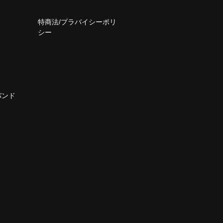
特商法/プラバイシーポリ
シー
バンド