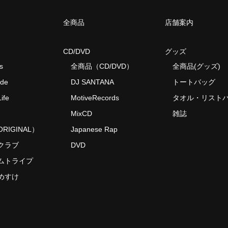
全商品
店舗案内
CD/DVD
グッズ
s
全商品（CD/DVD）
全商品(グッズ)
ide
DJ SANTANA
トートバッグ
ife
MotiveRecords
タオル・リスト
MixCD
雑誌
RIGINAL）
Japanese Rap
クラブ
DVD
ムトライプ
めすけ