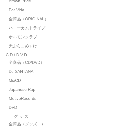
Brown Pride
MixCD
Por Vida
Japanese Rap
全商品（ORIGINAL）
ハニーカムトライプ
MotiveRecords
ホルモンクラブ
DVD
天ぷらまめすけ
C D / D V D
グ ッ ズ
全商品（CD/DVD）
全商品（グッズ ）
DJ SANTANA
タオル・リストバンド
MixCD
Japanese Rap
トートバッグ
MotiveRecords
雑誌
DVD
全商品
グ ッ ズ
全商品（グッズ ）