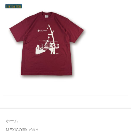
全商品（ウェア）
Tシャツ
ロングTシャツ
ゲームシャツ
コーチジャケット
スウェット＆フーディ
パンツ
ヘッドギア
シューズ
ホーム
ORIGINAL
MEXICO買い付け