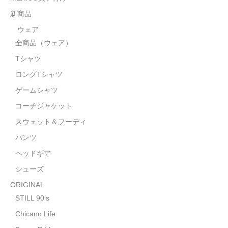
STILL 90’s
新商品
Chicano Life
ウェア
全商品（ウェア）
Brown Pride
Tシャツ
Por Vida
ロングTシャツ
全商品（ORIGINAL）
ゲームシャツ
コーチジャケット
ハニーカムトライプ
スウェット＆フーディ
ホルモンクラブ
パンツ
ヘッドギア
天ぷらまめすけ
シューズ
C D / D V D
ORIGINAL
全商品（CD/DVD）
STILL 90’s
Chicano Life
DJ SANTANA