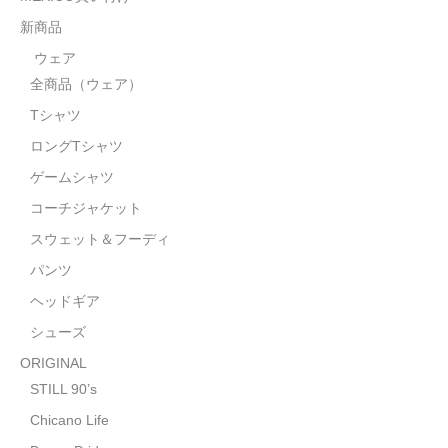
STILL 90’s
新商品
Chicano Life
ウェア
全商品（ウェア）
Brown Pride
Tシャツ
Por Vida
ロングTシャツ
全商品（ORIGINAL）
ゲームシャツ
コーチジャケット
ハニーカムトライプ
スウェット＆フーディ
ホルモンクラブ
パンツ
ヘッドギア
天ぷらまめすけ
シューズ
C D / D V D
ORIGINAL
全商品（CD/DVD）
STILL 90’s
Chicano Life
DJ SANTANA