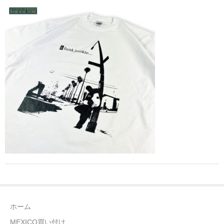
全商品（ウェア）
Tシャツ
ロングTシャツ
ゲームシャツ
コーチジャケット
スウェット＆フーディ
パンツ
ヘッドギア
シューズ
ホーム
ORIGINAL
MEXICO買い付け