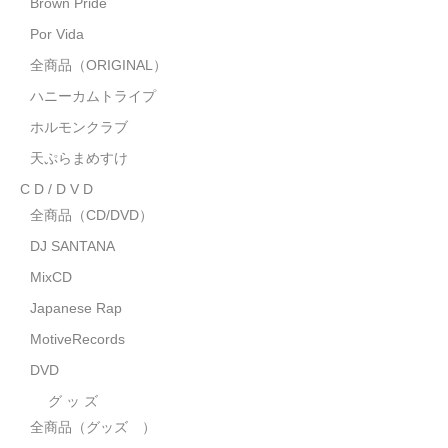
Brown Pride
MixCD
Por Vida
Japanese Rap
全商品（ORIGINAL）
ハニーカムトライプ
MotiveRecords
ホルモンクラブ
DVD
天ぷらまめすけ
C D / D V D
グ ッ ズ
全商品（CD/DVD）
全商品（グッズ ）
DJ SANTANA
タオル・リストバンド
MixCD
Japanese Rap
トートバッグ
MotiveRecords
雑誌
DVD
全商品
グ ッ ズ
全商品（グッズ ）