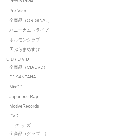
Brown Pride
MixCD
Por Vida
Japanese Rap
全商品（ORIGINAL）
ハニーカムトライプ
MotiveRecords
ホルモンクラブ
DVD
天ぷらまめすけ
C D / D V D
グ ッ ズ
全商品（CD/DVD）
全商品（グッズ ）
DJ SANTANA
タオル・リストバンド
MixCD
Japanese Rap
トートバッグ
MotiveRecords
雑誌
DVD
全商品
グ ッ ズ
全商品（グッズ ）