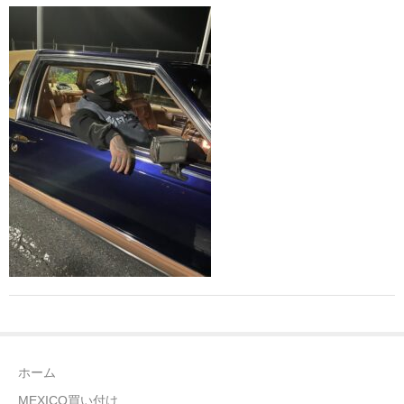
全商品（ウェア）
Tシャツ
ロングTシャツ
ゲームシャツ
コーチジャケット
スウェット＆フーディ
パンツ
ヘッドギア
シューズ
ホーム
ORIGINAL
MEXICO買い付け