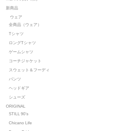
STILL 90’s
新商品
Chicano Life
ウェア
全商品（ウェア）
Brown Pride
Tシャツ
Por Vida
ロングTシャツ
全商品（ORIGINAL）
ゲームシャツ
コーチジャケット
ハニーカムトライプ
スウェット＆フーディ
ホルモンクラブ
パンツ
ヘッドギア
天ぷらまめすけ
シューズ
C D / D V D
ORIGINAL
全商品（CD/DVD）
STILL 90’s
Chicano Life
DJ SANTANA