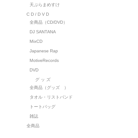
天ぷらまめすけ
C D / D V D
全商品（CD/DVD）
DJ SANTANA
MixCD
Japanese Rap
MotiveRecords
DVD
グ ッ ズ
全商品（グッズ ）
タオル・リストバンド
トートバッグ
雑誌
全商品