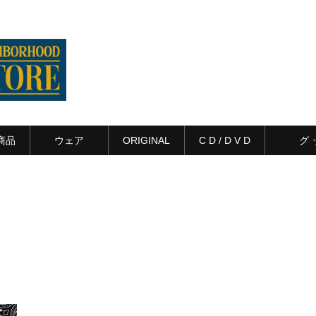
商品
ウェア
ORIGINAL
C D / D V D
グ 