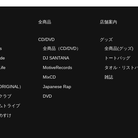
全商品
店舗案内
CD/DVD
グッズ
s
全商品（CD/DVD）
全商品(グッズ)
ide
DJ SANTANA
トートバッグ
ife
MotiveRecords
タオル・リスト
MixCD
雑誌
RIGINAL）
Japanese Rap
クラブ
DVD
ムトライプ
めすけ