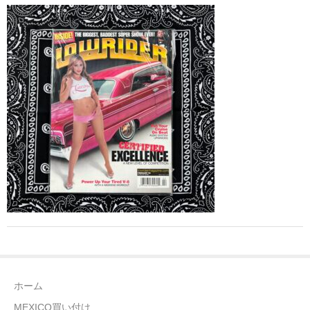
全商品（ウェア）
Tシャツ
ロングTシャツ
ゲームシャツ
コーチジャケット
スウェット＆フーディ
パンツ
ヘッドギア
シューズ
ホーム
ORIGINAL
MEXICO買い付け