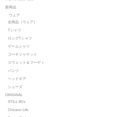
STILL 90’s
新商品
Chicano Life
ウェア
全商品（ウェア）
Brown Pride
Tシャツ
Por Vida
ロングTシャツ
全商品（ORIGINAL）
ゲームシャツ
コーチジャケット
ハニーカムトライプ
スウェット＆フーディ
ホルモンクラブ
パンツ
ヘッドギア
天ぷらまめすけ
シューズ
C D / D V D
ORIGINAL
全商品（CD/DVD）
STILL 90’s
Chicano Life
DJ SANTANA