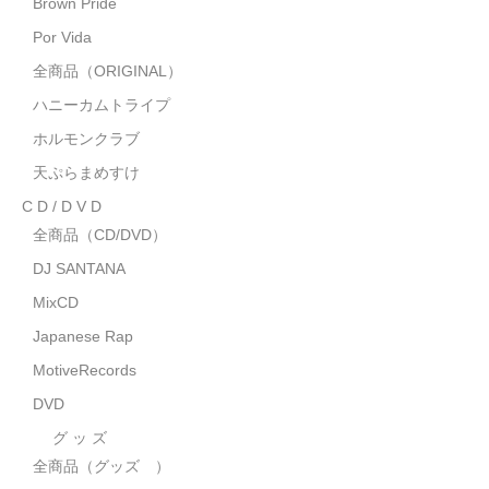
Brown Pride
MixCD
Por Vida
Japanese Rap
全商品（ORIGINAL）
ハニーカムトライプ
MotiveRecords
ホルモンクラブ
DVD
天ぷらまめすけ
C D / D V D
グ ッ ズ
全商品（CD/DVD）
全商品（グッズ ）
DJ SANTANA
タオル・リストバンド
MixCD
Japanese Rap
トートバッグ
MotiveRecords
雑誌
DVD
全商品
グ ッ ズ
全商品（グッズ ）