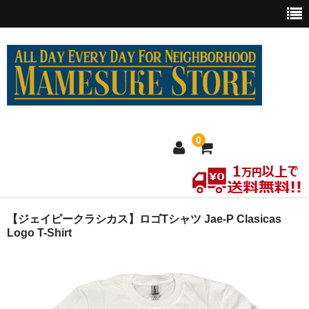
0
ホーム
【ジェイピークラシカス】ロゴTシャツ Jae-P Clasicas
Logo T-Shirt
MEXICO買い付け
新商品
ウェア