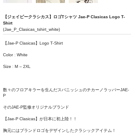
STILL 90’s
Chicano Life
【ジェイピークラシカス】ロゴTシャツ Jae-P Clasicas Logo T-
Shirt
Brown Pride
(Jae_P_Clasicas_tshirt_white)
Por Vida
【Jae-P Clasicas】Logo T-Shirt
全商品（ORIGINAL）
Color : White
ハニーカムトライプ
Size : M – 2XL
ホルモンクラブ
数々のフロアキラーを生んだスパニッシュのチカーノラッパーJAE-
天ぷらまめすけ
P
C D / D V D
そのJAE-P監修オリジナルブランド
全商品（CD/DVD）
【Jae-P Clasicas】が日本に初上陸！！
DJ SANTANA
胸元にはブランドロゴをデザインしたクラシックアイテム！