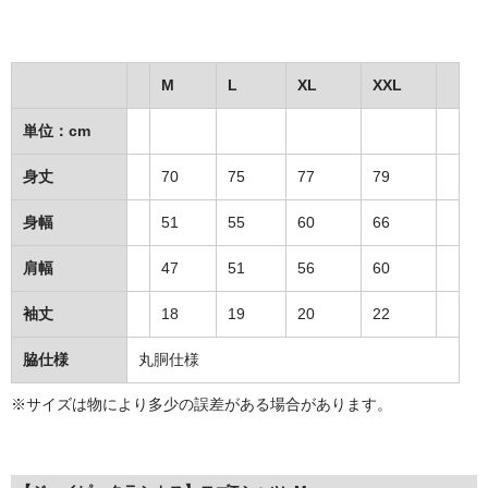
MixCD
Japanese Rap
M
L
XL
XXL
MotiveRecords
単位：cm
DVD
身丈
70
75
77
79
グ ッ ズ
身幅
51
55
60
66
全商品（グッズ ）
肩幅
47
51
56
60
タオル・リストバンド
袖丈
18
19
20
22
トートバッグ
脇仕様
丸胴仕様
雑誌
※サイズは物により多少の誤差がある場合があります。
全商品