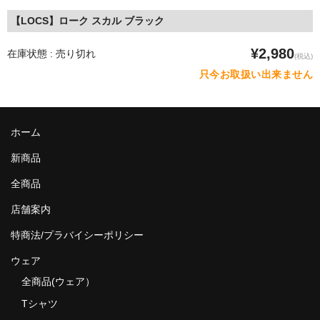
MixCD
【LOCS】ローク スカル ブラック
Japanese Rap
¥2,980
在庫状態 : 売り切れ
(税込)
只今お取扱い出来ません
MotiveRecords
DVD
ホーム
グ ッ ズ
新商品
全商品（グッズ ）
全商品
タオル・リストバンド
店舗案内
トートバッグ
特商法/プラバイシーポリシー
雑誌
ウェア
全商品(ウェア）
全商品
Tシャツ