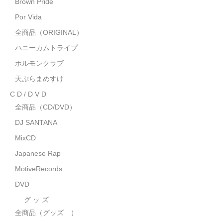
Brown Pride
MixCD
Por Vida
Japanese Rap
全商品（ORIGINAL）
ハニーカムトライプ
MotiveRecords
ホルモンクラブ
DVD
天ぷらまめすけ
C D / D V D
グ ッ ズ
全商品（CD/DVD）
全商品（グッズ ）
DJ SANTANA
タオル・リストバンド
MixCD
Japanese Rap
トートバッグ
MotiveRecords
雑誌
DVD
全商品
グ ッ ズ
全商品（グッズ ）