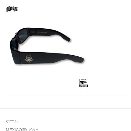
全商品（ウェア）
Tシャツ
ロングTシャツ
ゲームシャツ
コーチジャケット
スウェット＆フーディ
パンツ
ヘッドギア
シューズ
ホーム
ORIGINAL
MEXICO買い付け