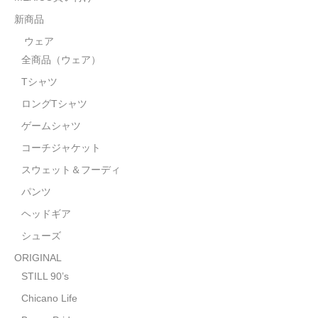
STILL 90’s
新商品
Chicano Life
ウェア
全商品（ウェア）
Brown Pride
Tシャツ
Por Vida
ロングTシャツ
全商品（ORIGINAL）
ゲームシャツ
コーチジャケット
ハニーカムトライプ
スウェット＆フーディ
ホルモンクラブ
パンツ
ヘッドギア
天ぷらまめすけ
シューズ
C D / D V D
ORIGINAL
全商品（CD/DVD）
STILL 90’s
Chicano Life
DJ SANTANA