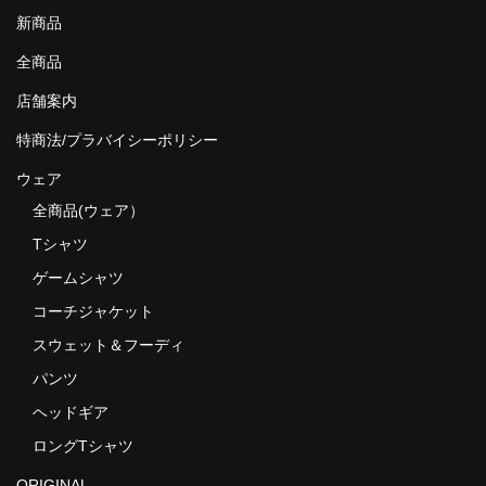
MixCD
新商品
全商品
Japanese Rap
店舗案内
MotiveRecords
特商法/プラバイシーポリシー
DVD
ウェア
グ ッ ズ
全商品(ウェア）
Tシャツ
全商品（グッズ ）
ゲームシャツ
タオル・リストバンド
コーチジャケット
トートバッグ
スウェット＆フーディ
パンツ
雑誌
ヘッドギア
全商品
ロングTシャツ
ORIGINAL