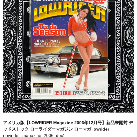
全商品（ウェア）
Tシャツ
ロングTシャツ
ゲームシャツ
コーチジャケット
スウェット＆フーディ
パンツ
ヘッドギア
シューズ
アメリカ版【LOWRIDER Magazine 2006年12月号】新品未開封 デ
ORIGINAL
ッドストック ローライダーマガジン ローマガ lowrider
(lowrider_magazine_2006_dec)