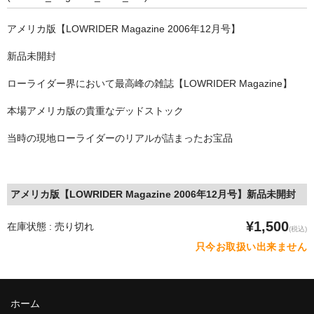
STILL 90’s
アメリカ版【LOWRIDER Magazine 2006年12月号】
Chicano Life
新品未開封
Brown Pride
ローライダー界において最高峰の雑誌【LOWRIDER Magazine】
Por Vida
本場アメリカ版の貴重なデッドストック
全商品（ORIGINAL）
当時の現地ローライダーのリアルが詰まったお宝品
ハニーカムトライプ
ホルモンクラブ
アメリカ版【LOWRIDER Magazine 2006年12月号】新品未開封
天ぷらまめすけ
¥1,500
在庫状態 : 売り切れ
(税込)
C D / D V D
只今お取扱い出来ません
全商品（CD/DVD）
DJ SANTANA
ホーム