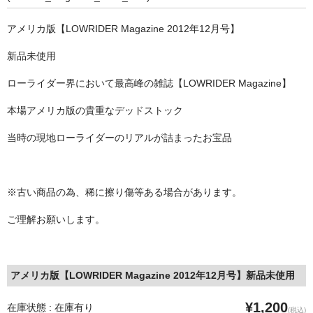
STILL 90’s
アメリカ版【LOWRIDER Magazine 2012年12月号】
Chicano Life
新品未使用
Brown Pride
ローライダー界において最高峰の雑誌【LOWRIDER Magazine】
Por Vida
本場アメリカ版の貴重なデッドストック
全商品（ORIGINAL）
当時の現地ローライダーのリアルが詰まったお宝品
ハニーカムトライプ
ホルモンクラブ
※古い商品の為、稀に擦り傷等ある場合があります。
天ぷらまめすけ
ご理解お願いします。
C D / D V D
全商品（CD/DVD）
アメリカ版【LOWRIDER Magazine 2012年12月号】新品未使用
DJ SANTANA
¥1,200
在庫状態 : 在庫有り
(税込)