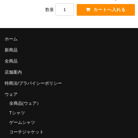
MixCD
数量
Japanese Rap
MotiveRecords
ホーム
DVD
新商品
グ ッ ズ
全商品
全商品（グッズ ）
店舗案内
特商法/プラバイシーポリシー
タオル・リストバンド
ウェア
トートバッグ
全商品(ウェア）
雑誌
Tシャツ
ゲームシャツ
全商品
コーチジャケット