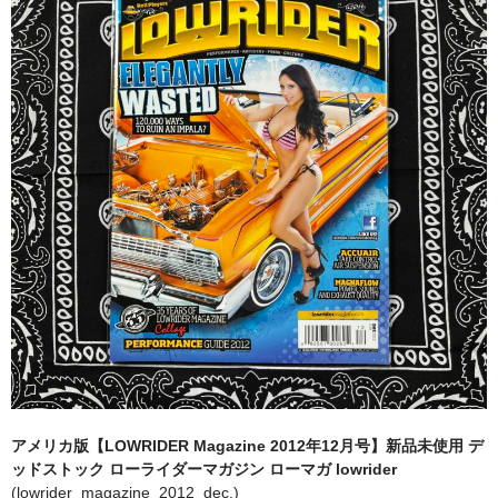
全商品（ウェア）
Tシャツ
ロングTシャツ
ゲームシャツ
コーチジャケット
スウェット＆フーディ
パンツ
ヘッドギア
シューズ
アメリカ版【LOWRIDER Magazine 2012年12月号】新品未使用 デ
ORIGINAL
ッドストック ローライダーマガジン ローマガ lowrider
(lowrider_magazine_2012_dec.)