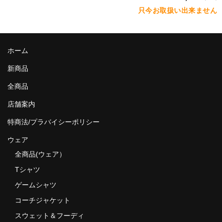
MixCD
只今お取扱い出来ません
Japanese Rap
ホーム
MotiveRecords
新商品
DVD
全商品
グ ッ ズ
店舗案内
全商品（グッズ ）
特商法/プラバイシーポリシー
タオル・リストバンド
ウェア
全商品(ウェア）
トートバッグ
Tシャツ
雑誌
ゲームシャツ
全商品
コーチジャケット
スウェット＆フーディ