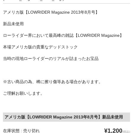
STILL 90’s
アメリカ版【LOWRIDER Magazine 2013年8月号】
Chicano Life
新品未使用
Brown Pride
ローライダー界において最高峰の雑誌【LOWRIDER Magazine】
Por Vida
本場アメリカ版の貴重なデッドストック
全商品（ORIGINAL）
当時の現地ローライダーのリアルが詰まったお宝品
ハニーカムトライプ
ホルモンクラブ
※古い商品の為、稀に擦り傷等ある場合があります。
天ぷらまめすけ
ご理解お願いします。
C D / D V D
全商品（CD/DVD）
アメリカ版【LOWRIDER Magazine 2013年8月号】新品未使用
DJ SANTANA
¥1,200
在庫状態 : 売り切れ
(税込)