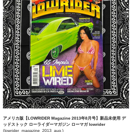
全商品（ウェア）
Tシャツ
ロングTシャツ
ゲームシャツ
コーチジャケット
スウェット＆フーディ
パンツ
ヘッドギア
シューズ
アメリカ版【LOWRIDER Magazine 2013年8月号】新品未使用 デ
ORIGINAL
ッドストック ローライダーマガジン ローマガ lowrider
(lowrider_magazine_2013_aug.)