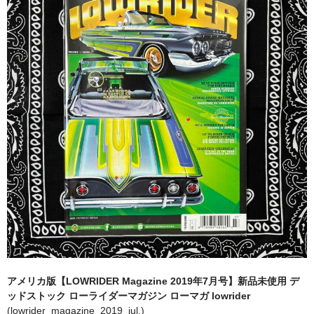
全商品（ウェア）
Tシャツ
ロングTシャツ
ゲームシャツ
コーチジャケット
スウェット＆フーディ
パンツ
ヘッドギア
シューズ
アメリカ版【LOWRIDER Magazine 2019年7月号】新品未使用 デ
ORIGINAL
ッドストック ローライダーマガジン ローマガ lowrider
(lowrider_magazine_2019_jul.)