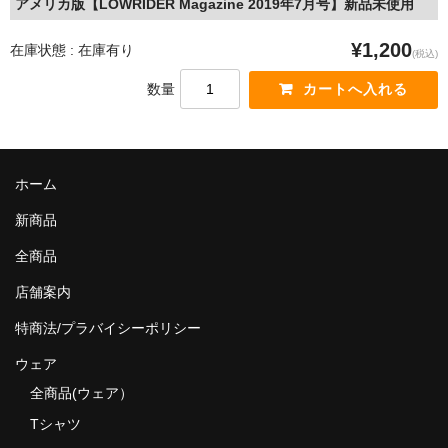
アメリカ版【LOWRIDER Magazine 2019年7月号】新品未使用
MixCD
¥1,200
在庫状態 : 在庫有り
(税込)
Japanese Rap
数量
MotiveRecords
DVD
ホーム
グ ッ ズ
新商品
全商品（グッズ ）
全商品
タオル・リストバンド
店舗案内
トートバッグ
特商法/プラバイシーポリシー
雑誌
ウェア
全商品(ウェア）
全商品
Tシャツ