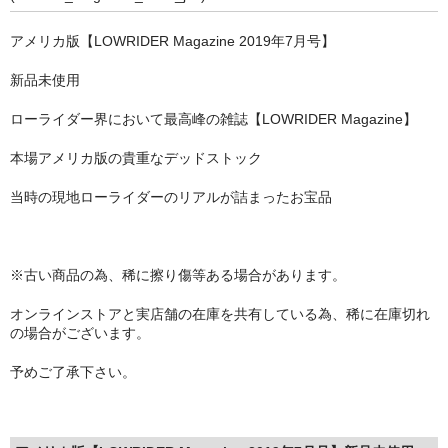
STILL 90’s
アメリカ版【LOWRIDER Magazine 2019年7月号】
Chicano Life
新品未使用
Brown Pride
ローライダー界において最高峰の雑誌【LOWRIDER Magazine】
Por Vida
本場アメリカ版の貴重なデッドストック
全商品（ORIGINAL）
当時の現地ローライダーのリアルが詰まったお宝品
ハニーカムトライプ
ホルモンクラブ
※古い商品の為、稀に擦り傷等ある場合があります。
天ぷらまめすけ
オンラインストアと実店舗の在庫を共有している為、稀に在庫切れ
の場合がございます。
C D / D V D
予めご了承下さい。
全商品（CD/DVD）
DJ SANTANA