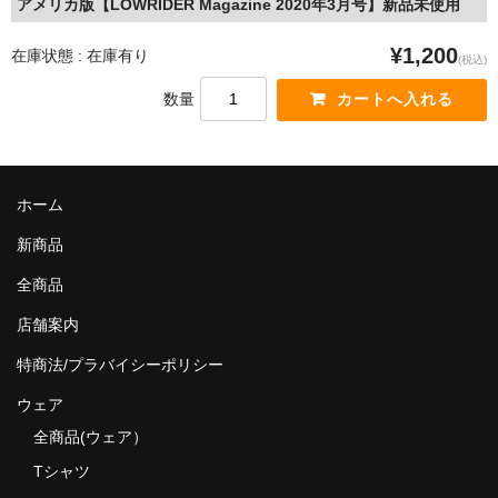
アメリカ版【LOWRIDER Magazine 2020年3月号】新品未使用
MixCD
¥1,200
在庫状態 : 在庫有り
(税込)
Japanese Rap
数量
MotiveRecords
DVD
ホーム
グ ッ ズ
新商品
全商品（グッズ ）
全商品
タオル・リストバンド
店舗案内
トートバッグ
特商法/プラバイシーポリシー
雑誌
ウェア
全商品(ウェア）
全商品
Tシャツ