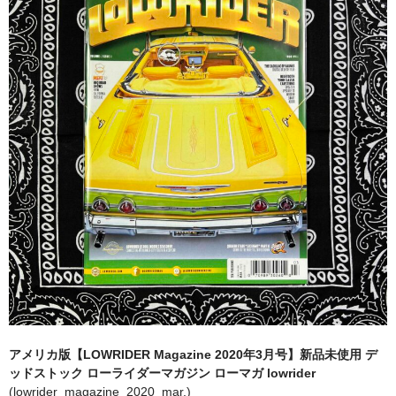
全商品（ウェア）
Tシャツ
ロングTシャツ
ゲームシャツ
コーチジャケット
スウェット＆フーディ
パンツ
ヘッドギア
シューズ
アメリカ版【LOWRIDER Magazine 2020年3月号】新品未使用 デ
ORIGINAL
ッドストック ローライダーマガジン ローマガ lowrider
(lowrider_magazine_2020_mar.)