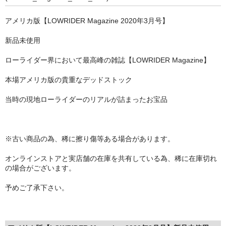
STILL 90’s
アメリカ版【LOWRIDER Magazine 2020年3月号】
Chicano Life
新品未使用
Brown Pride
ローライダー界において最高峰の雑誌【LOWRIDER Magazine】
Por Vida
本場アメリカ版の貴重なデッドストック
全商品（ORIGINAL）
当時の現地ローライダーのリアルが詰まったお宝品
ハニーカムトライプ
ホルモンクラブ
※古い商品の為、稀に擦り傷等ある場合があります。
天ぷらまめすけ
オンラインストアと実店舗の在庫を共有している為、稀に在庫切れ
の場合がございます。
C D / D V D
予めご了承下さい。
全商品（CD/DVD）
DJ SANTANA