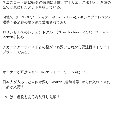
テニスコート約10個分の敷地に店舗、アトリエ、スタジオ、倉庫の
MixCD
全てが集結したアジトを構えている。
Japanese Rap
現地ではHIPHOPアーティストやLucha Libre(メキシコプロレス)の
選手等各業界の最前線で愛用されており
MotiveRecords
ロサンゼルスのレジェンドグループPsycho RealmのメンバーSick
jackenを初め
DVD
チカーノアーティストとの繋がりも深いこれから要注目ストリート
グ ッ ズ
ブランドである。
全商品（グッズ ）
————————————————————————————–
タオル・リストバンド
オーナーが直接メキシコのゲットーエリアへ向かい、
トートバッグ
日本人が入ること自体が難しいBarrio (危険地帯) から仕入れて来た
一品が入荷！
雑誌
中には一点物もある為見逃し厳禁！！
全商品
————————————————————————————–