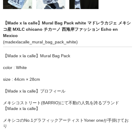
STILL 90’s
Chicano Life
【Made x la calle】Mural Bag Pack white マドレラカジェ メキシ
Brown Pride
コ産 MXLC chicano チカーノ 西海岸ファッション Echo en
Mexico
Por Vida
(madexlacalle_mural_bag_pack_white)
全商品（ORIGINAL）
【Made x la calle】Mural Bag Pack
ハニーカムトライプ
color : White
ホルモンクラブ
size : 44cm × 28cm
天ぷらまめすけ
【Made x la calle】プロフィール
メキシコストリート(BARRIO)にて不動の人気を誇るブランド
C D / D V D
【Made x la calle】
全商品（CD/DVD）
メキシコのNo.1グラフィックアーティストYoner oneが手掛けてお
り
DJ SANTANA