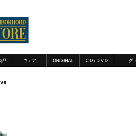
商品
ウェア
ORIGINAL
C D / D V D
グ 
ive