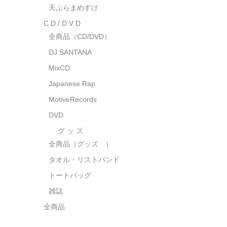
天ぷらまめすけ
C D / D V D
全商品（CD/DVD）
DJ SANTANA
MixCD
Japanese Rap
MotiveRecords
DVD
グ ッ ズ
全商品（グッズ ）
タオル・リストバンド
トートバッグ
雑誌
全商品