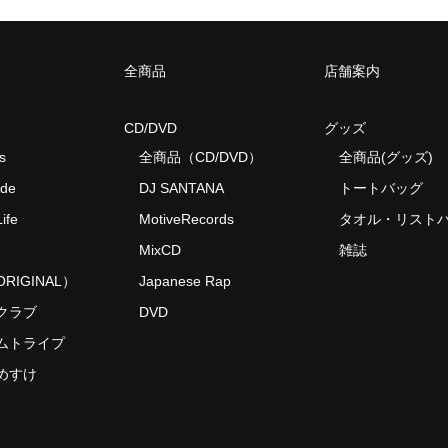
全商品
店舗案内
CD/DVD
グッズ
s
全商品（CD/DVD）
全商品(グッズ)
ide
DJ SANTANA
トートバッグ
ife
MotiveRecords
タオル・リスト
MixCD
雑誌
RIGINAL）
Japanese Rap
クラブ
DVD
ムトライプ
めすけ