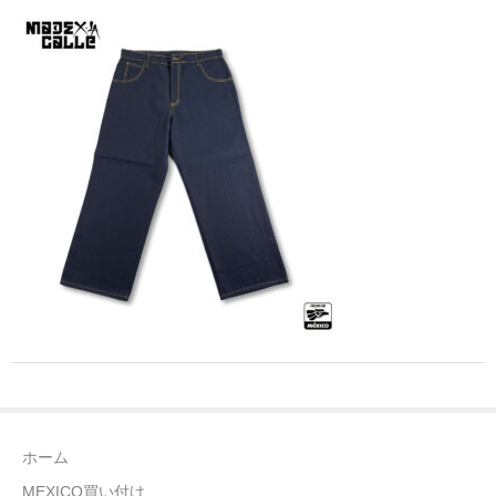
全商品（ウェア）
Tシャツ
ロングTシャツ
ゲームシャツ
コーチジャケット
スウェット＆フーディ
パンツ
ヘッドギア
シューズ
ホーム
ORIGINAL
MEXICO買い付け