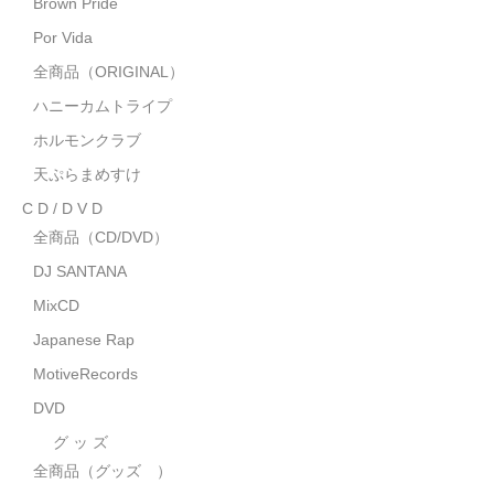
Brown Pride
MixCD
Por Vida
Japanese Rap
全商品（ORIGINAL）
ハニーカムトライプ
MotiveRecords
ホルモンクラブ
DVD
天ぷらまめすけ
C D / D V D
グ ッ ズ
全商品（CD/DVD）
全商品（グッズ ）
DJ SANTANA
タオル・リストバンド
MixCD
Japanese Rap
トートバッグ
MotiveRecords
雑誌
DVD
全商品
グ ッ ズ
全商品（グッズ ）