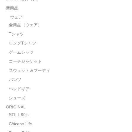
STILL 90’s
新商品
Chicano Life
ウェア
全商品（ウェア）
Brown Pride
Tシャツ
Por Vida
ロングTシャツ
全商品（ORIGINAL）
ゲームシャツ
コーチジャケット
ハニーカムトライプ
スウェット＆フーディ
ホルモンクラブ
パンツ
ヘッドギア
天ぷらまめすけ
シューズ
C D / D V D
ORIGINAL
全商品（CD/DVD）
STILL 90’s
Chicano Life
DJ SANTANA