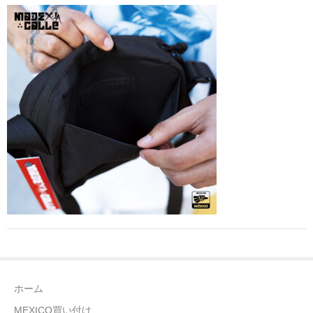
全商品（ウェア）
Tシャツ
ロングTシャツ
ゲームシャツ
コーチジャケット
スウェット＆フーディ
パンツ
ヘッドギア
シューズ
ホーム
ORIGINAL
MEXICO買い付け