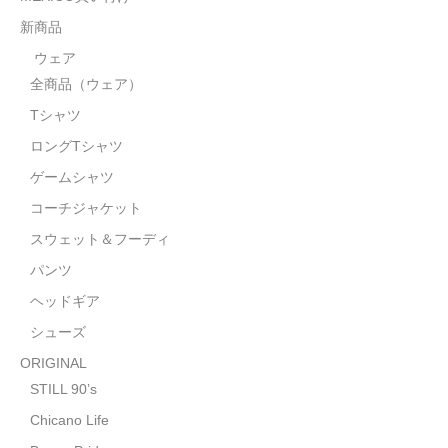
STILL 90’s
新商品
Chicano Life
ウェア
全商品（ウェア）
Brown Pride
Tシャツ
Por Vida
ロングTシャツ
全商品（ORIGINAL）
ゲームシャツ
コーチジャケット
ハニーカムトライプ
スウェット＆フーディ
ホルモンクラブ
パンツ
ヘッドギア
天ぷらまめすけ
シューズ
C D / D V D
ORIGINAL
全商品（CD/DVD）
STILL 90’s
Chicano Life
DJ SANTANA