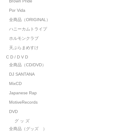
Brown Pride
MixCD
Por Vida
Japanese Rap
全商品（ORIGINAL）
ハニーカムトライプ
MotiveRecords
ホルモンクラブ
DVD
天ぷらまめすけ
C D / D V D
グ ッ ズ
全商品（CD/DVD）
全商品（グッズ ）
DJ SANTANA
タオル・リストバンド
MixCD
Japanese Rap
トートバッグ
MotiveRecords
雑誌
DVD
全商品
グ ッ ズ
全商品（グッズ ）