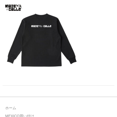
全商品（ウェア）
Tシャツ
ロングTシャツ
ゲームシャツ
コーチジャケット
スウェット＆フーディ
パンツ
ヘッドギア
シューズ
ホーム
ORIGINAL
MEXICO買い付け