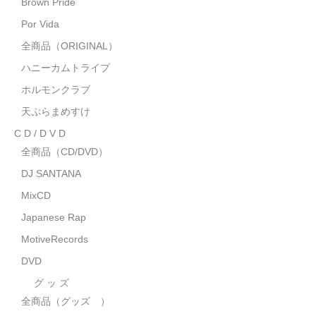
Brown Pride
MixCD
Por Vida
Japanese Rap
全商品（ORIGINAL）
ハニーカムトライプ
MotiveRecords
ホルモンクラブ
DVD
天ぷらまめすけ
C D / D V D
グ ッ ズ
全商品（CD/DVD）
全商品（グッズ ）
DJ SANTANA
タオル・リストバンド
MixCD
Japanese Rap
トートバッグ
MotiveRecords
雑誌
DVD
全商品
グ ッ ズ
全商品（グッズ ）