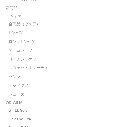
STILL 90’s
新商品
Chicano Life
ウェア
全商品（ウェア）
Brown Pride
Tシャツ
Por Vida
ロングTシャツ
全商品（ORIGINAL）
ゲームシャツ
コーチジャケット
ハニーカムトライプ
スウェット＆フーディ
ホルモンクラブ
パンツ
ヘッドギア
天ぷらまめすけ
シューズ
C D / D V D
ORIGINAL
全商品（CD/DVD）
STILL 90’s
Chicano Life
DJ SANTANA