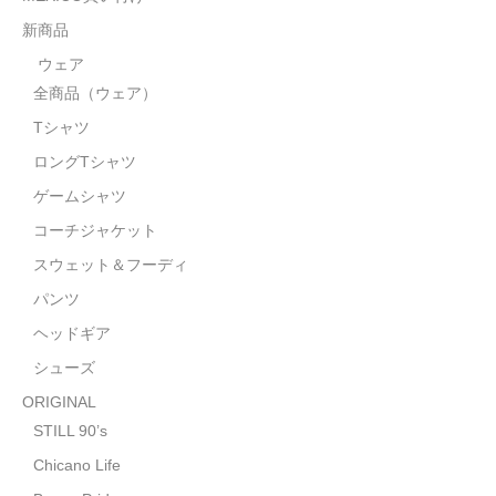
STILL 90’s
新商品
Chicano Life
ウェア
全商品（ウェア）
Brown Pride
Tシャツ
Por Vida
ロングTシャツ
全商品（ORIGINAL）
ゲームシャツ
コーチジャケット
ハニーカムトライプ
スウェット＆フーディ
ホルモンクラブ
パンツ
ヘッドギア
天ぷらまめすけ
シューズ
C D / D V D
ORIGINAL
全商品（CD/DVD）
STILL 90’s
Chicano Life
DJ SANTANA