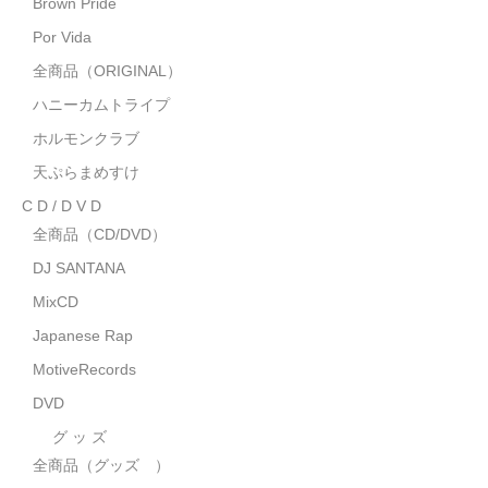
Brown Pride
MixCD
Por Vida
Japanese Rap
全商品（ORIGINAL）
ハニーカムトライプ
MotiveRecords
ホルモンクラブ
DVD
天ぷらまめすけ
C D / D V D
グ ッ ズ
全商品（CD/DVD）
全商品（グッズ ）
DJ SANTANA
タオル・リストバンド
MixCD
Japanese Rap
トートバッグ
MotiveRecords
雑誌
DVD
全商品
グ ッ ズ
全商品（グッズ ）