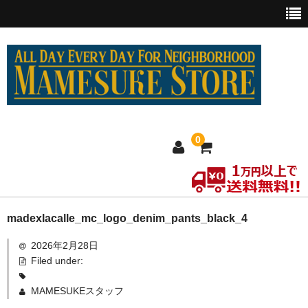
0
ホーム
madexlacalle_mc_logo_denim_pants_black_4
2026年2月28日
MEXICO買い付け
Filed under:
新商品
MAMESUKEスタッフ
ウェア