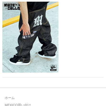
全商品（ウェア）
Tシャツ
ロングTシャツ
ゲームシャツ
コーチジャケット
スウェット＆フーディ
パンツ
ヘッドギア
シューズ
ホーム
ORIGINAL
MEXICO買い付け