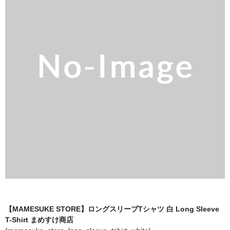
全商品（ウェア）
Tシャツ
ロングTシャツ
ゲームシャツ
コーチジャケット
スウェット＆フーディ
パンツ
ヘッドギア
シューズ
【MAMESUKE STORE】ロングスリーブTシャツ 白 Long Sleeve
ORIGINAL
T-Shirt まめすけ商店