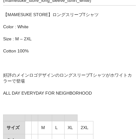
(mamesuke_store_long_sleeve_tshirt_white)
STILL 90’s
【MAMESUKE STORE】ロングスリーブTシャツ
Chicano Life
Color : White
Brown Pride
Size : M – 2XL
Por Vida
Cotton 100%
全商品（ORIGINAL）
ハニーカムトライプ
好評のメインロゴデザインのロングスリーブTシャツがホワイトカ
ホルモンクラブ
ラーで登場
ALL DAY EVERYDAY FOR NEIGHBORHOOD
天ぷらまめすけ
C D / D V D
全商品（CD/DVD）
サイズ
M
L
XL
2XL
DJ SANTANA