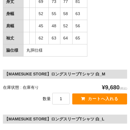
身丈
69
73
77
81
MixCD
身幅
52
55
58
63
Japanese Rap
肩幅
45
48
52
56
MotiveRecords
袖丈
62
63
64
65
DVD
脇仕様
丸胴仕様
グ ッ ズ
全商品（グッズ ）
【MAMESUKE STORE】ロングスリーブTシャツ 白_M
タオル・リストバンド
¥9,680
在庫状態 : 在庫有り
(税込)
トートバッグ
数量
雑誌
全商品
【MAMESUKE STORE】ロングスリーブTシャツ 白_L