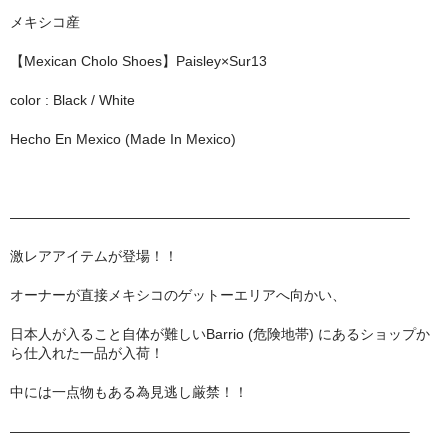
MixCD
メキシコ産
【Mexican Cholo Shoes】Paisley×Sur13
Japanese Rap
color : Black / White
MotiveRecords
Hecho En Mexico (Made In Mexico)
DVD
グ ッ ズ
————————————————————————————–
全商品（グッズ ）
激レアアイテムが登場！！
タオル・リストバンド
オーナーが直接メキシコのゲットーエリアへ向かい、
トートバッグ
日本人が入ること自体が難しいBarrio (危険地帯) にあるショップか
ら仕入れた一品が入荷！
雑誌
中には一点物もある為見逃し厳禁！！
全商品
————————————————————————————–