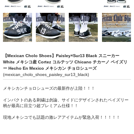
STILL 90’s
Chicano Life
Brown Pride
Por Vida
全商品（ORIGINAL）
【Mexican Cholo Shoes】Paisley×Sur13 Black スニーカー
White メキシコ産 Cortez コルテッツ Chicano チカーノ ペイズリ
ハニーカムトライプ
ー Hecho En Mexico メキシカン チョロシューズ
(mexican_cholo_shoes_paisley_sur13_black)
ホルモンクラブ
メキシカンチョロシューズの最新作が上陸！！！
天ぷらまめすけ
インパクトのある刺繍は勿論、サイドにデザインされたペイズリー
C D / D V D
柄が最高に目立つ超プレミアム仕様！！
全商品（CD/DVD）
現地メキシコでも話題の激レアアイテムが緊急入荷！！！！！
DJ SANTANA