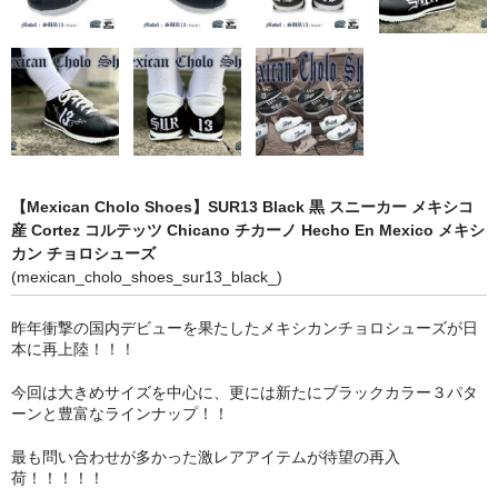
STILL 90’s
Chicano Life
Brown Pride
Por Vida
全商品（ORIGINAL）
【Mexican Cholo Shoes】SUR13 Black 黒 スニーカー メキシコ
産 Cortez コルテッツ Chicano チカーノ Hecho En Mexico メキシ
ハニーカムトライプ
カン チョロシューズ
(mexican_cholo_shoes_sur13_black_)
ホルモンクラブ
昨年衝撃の国内デビューを果たしたメキシカンチョロシューズが日
天ぷらまめすけ
本に再上陸！！！
C D / D V D
今回は大きめサイズを中心に、更には新たにブラックカラー３パタ
ーンと豊富なラインナップ！！
全商品（CD/DVD）
最も問い合わせが多かった激レアアイテムが待望の再入
DJ SANTANA
荷！！！！！