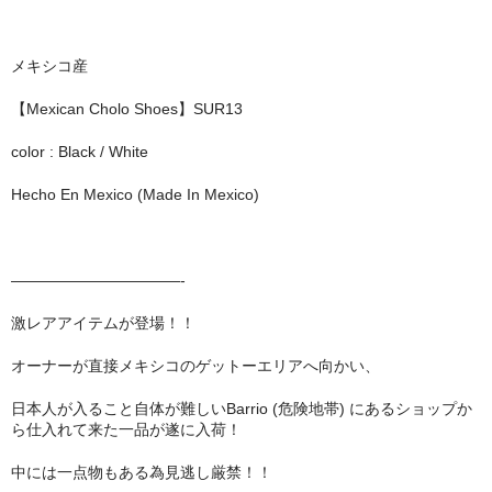
MixCD
メキシコ産
Japanese Rap
【Mexican Cholo Shoes】SUR13
MotiveRecords
color : Black / White
DVD
Hecho En Mexico (Made In Mexico)
グ ッ ズ
全商品（グッズ ）
———————————-
タオル・リストバンド
激レアアイテムが登場！！
トートバッグ
オーナーが直接メキシコのゲットーエリアへ向かい、
雑誌
日本人が入ること自体が難しいBarrio (危険地帯) にあるショップか
ら仕入れて来た一品が遂に入荷！
全商品
中には一点物もある為見逃し厳禁！！