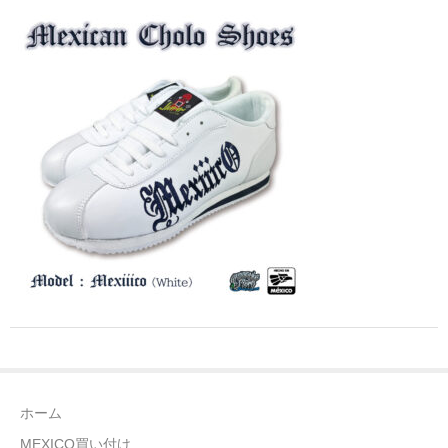
全商品（ウェア）
Tシャツ
ロングTシャツ
ゲームシャツ
コーチジャケット
スウェット＆フーディ
パンツ
ヘッドギア
シューズ
ホーム
ORIGINAL
MEXICO買い付け