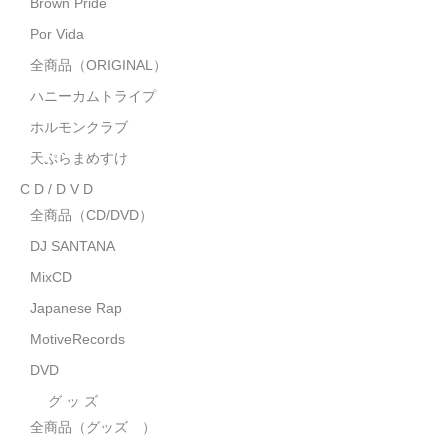
Brown Pride
MixCD
Por Vida
Japanese Rap
全商品（ORIGINAL）
ハニーカムトライプ
MotiveRecords
ホルモンクラブ
DVD
天ぷらまめすけ
C D / D V D
グ ッ ズ
全商品（CD/DVD）
全商品（グッズ ）
DJ SANTANA
タオル・リストバンド
MixCD
Japanese Rap
トートバッグ
MotiveRecords
雑誌
DVD
全商品
グ ッ ズ
全商品（グッズ ）