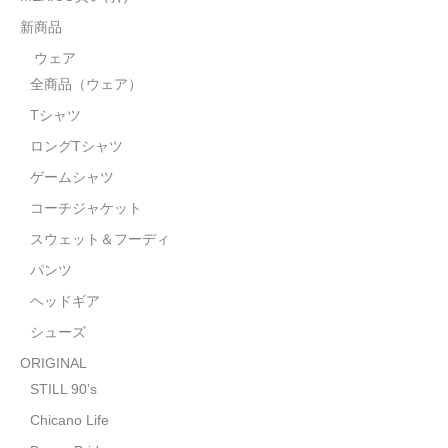
STILL 90’s
新商品
Chicano Life
ウェア
全商品（ウェア）
Brown Pride
Tシャツ
Por Vida
ロングTシャツ
全商品（ORIGINAL）
ゲームシャツ
コーチジャケット
ハニーカムトライプ
スウェット＆フーディ
ホルモンクラブ
パンツ
ヘッドギア
天ぷらまめすけ
シューズ
C D / D V D
ORIGINAL
全商品（CD/DVD）
STILL 90’s
Chicano Life
DJ SANTANA