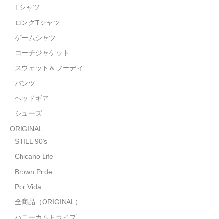
STILL 90’s
Tシャツ
ロングTシャツ
Chicano Life
ゲームシャツ
Brown Pride
コーチジャケット
Por Vida
スウェット＆フーディ
パンツ
全商品（ORIGINAL）
ヘッドギア
ハニーカムトライプ
シューズ
ホルモンクラブ
ORIGINAL
STILL 90’s
天ぷらまめすけ
Chicano Life
C D / D V D
Brown Pride
Por Vida
全商品（CD/DVD）
全商品（ORIGINAL）
DJ SANTANA
ハニーカムトライプ