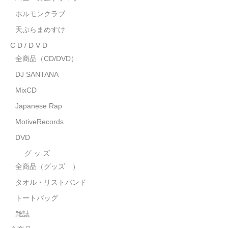
MixCD
ホルモンクラブ
天ぷらまめすけ
Japanese Rap
C D / D V D
MotiveRecords
全商品（CD/DVD）
DJ SANTANA
DVD
MixCD
グ ッ ズ
Japanese Rap
全商品（グッズ ）
MotiveRecords
DVD
タオル・リストバンド
グ ッ ズ
トートバッグ
全商品（グッズ ）
雑誌
タオル・リストバンド
トートバッグ
全商品
雑誌