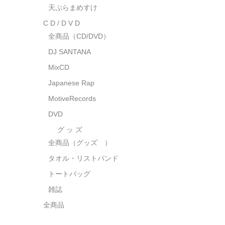
天ぷらまめすけ
C D / D V D
全商品（CD/DVD）
DJ SANTANA
MixCD
Japanese Rap
MotiveRecords
DVD
グ ッ ズ
全商品（グッズ ）
タオル・リストバンド
トートバッグ
雑誌
全商品