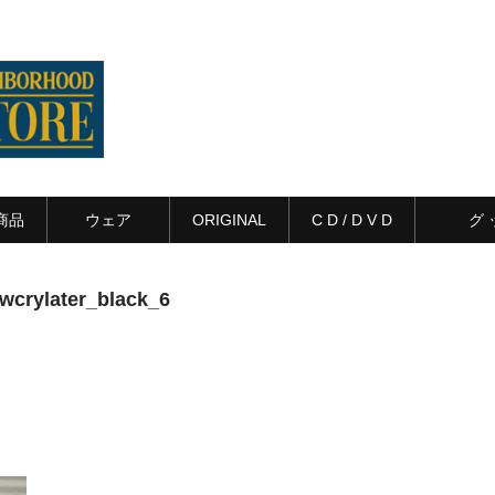
商品
ウェア
ORIGINAL
C D / D V D
グ 
crylater_black_6