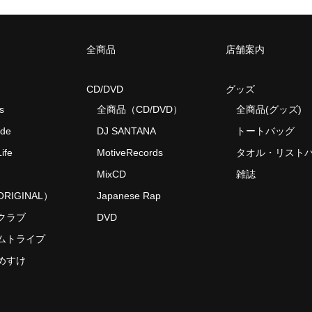
全商品
店舗案内
CD/DVD
グッズ
s
全商品（CD/DVD）
全商品(グッズ)
ide
DJ SANTANA
トートバッグ
ife
MotiveRecords
タオル・リスト
MixCD
雑誌
RIGINAL）
Japanese Rap
クラブ
DVD
ムトライプ
めすけ