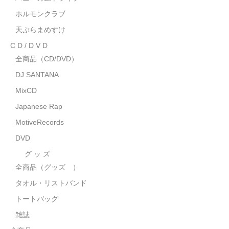
MixCD
ホルモンクラブ
天ぷらまめすけ
Japanese Rap
C D / D V D
MotiveRecords
全商品（CD/DVD）
DJ SANTANA
DVD
MixCD
グ ッ ズ
Japanese Rap
全商品（グッズ ）
MotiveRecords
DVD
タオル・リストバンド
グ ッ ズ
トートバッグ
全商品（グッズ ）
雑誌
タオル・リストバンド
トートバッグ
全商品
雑誌