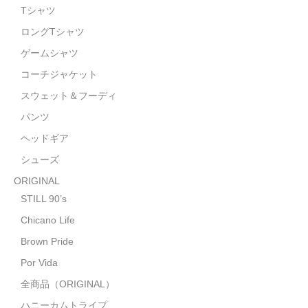
STILL 90’s
Tシャツ
ロングTシャツ
Chicano Life
ゲームシャツ
Brown Pride
コーチジャケット
Por Vida
スウェット＆フーディ
パンツ
全商品（ORIGINAL）
ヘッドギア
ハニーカムトライプ
シューズ
ホルモンクラブ
ORIGINAL
STILL 90’s
天ぷらまめすけ
Chicano Life
C D / D V D
Brown Pride
Por Vida
全商品（CD/DVD）
全商品（ORIGINAL）
DJ SANTANA
ハニーカムトライプ