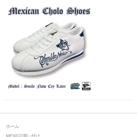
全商品（ウェア）
Tシャツ
ロングTシャツ
ゲームシャツ
コーチジャケット
スウェット＆フーディ
パンツ
ヘッドギア
シューズ
ホーム
ORIGINAL
MEXICO買い付け