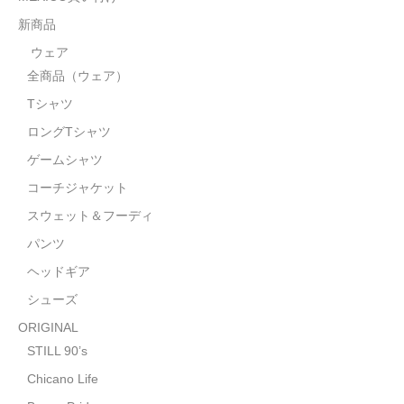
STILL 90’s
新商品
Chicano Life
ウェア
全商品（ウェア）
Brown Pride
Tシャツ
Por Vida
ロングTシャツ
全商品（ORIGINAL）
ゲームシャツ
コーチジャケット
ハニーカムトライプ
スウェット＆フーディ
ホルモンクラブ
パンツ
ヘッドギア
天ぷらまめすけ
シューズ
C D / D V D
ORIGINAL
全商品（CD/DVD）
STILL 90’s
Chicano Life
DJ SANTANA