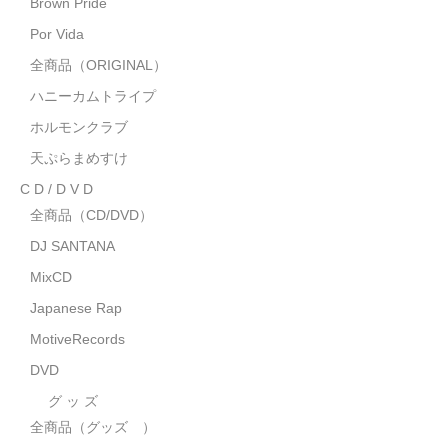
Brown Pride
MixCD
Por Vida
Japanese Rap
全商品（ORIGINAL）
ハニーカムトライプ
MotiveRecords
ホルモンクラブ
DVD
天ぷらまめすけ
C D / D V D
グ ッ ズ
全商品（CD/DVD）
全商品（グッズ ）
DJ SANTANA
タオル・リストバンド
MixCD
Japanese Rap
トートバッグ
MotiveRecords
雑誌
DVD
全商品
グ ッ ズ
全商品（グッズ ）