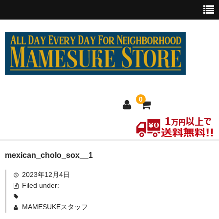
0
ホーム
mexican_cholo_sox__1
2023年12月4日
MEXICO買い付け
Filed under:
新商品
MAMESUKEスタッフ
ウェア