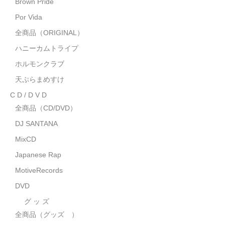
Brown Pride
MixCD
Por Vida
Japanese Rap
全商品（ORIGINAL）
ハニーカムトライプ
MotiveRecords
ホルモンクラブ
DVD
天ぷらまめすけ
C D / D V D
グ ッ ズ
全商品（CD/DVD）
全商品（グッズ ）
DJ SANTANA
タオル・リストバンド
MixCD
Japanese Rap
トートバッグ
MotiveRecords
雑誌
DVD
全商品
グ ッ ズ
全商品（グッズ ）