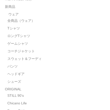
STILL 90’s
新商品
Chicano Life
ウェア
全商品（ウェア）
Brown Pride
Tシャツ
Por Vida
ロングTシャツ
全商品（ORIGINAL）
ゲームシャツ
コーチジャケット
ハニーカムトライプ
スウェット＆フーディ
ホルモンクラブ
パンツ
ヘッドギア
天ぷらまめすけ
シューズ
C D / D V D
ORIGINAL
全商品（CD/DVD）
STILL 90’s
Chicano Life
DJ SANTANA