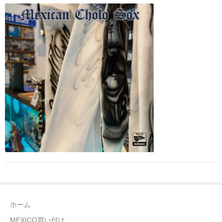
全商品（ウェア）
Tシャツ
ロングTシャツ
ゲームシャツ
コーチジャケット
スウェット＆フーディ
パンツ
ヘッドギア
シューズ
ホーム
ORIGINAL
MEXICO買い付け