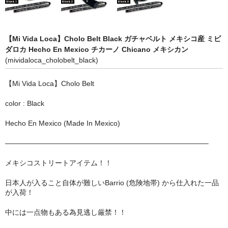
STILL 90’s
Chicano Life
【Mi Vida Loca】Cholo Belt Black ガチャベルト メキシコ産 ミビ
Brown Pride
ダロカ Hecho En Mexico チカーノ Chicano メキシカン
(mividaloca_cholobelt_black)
Por Vida
【Mi Vida Loca】Cholo Belt
全商品（ORIGINAL）
color : Black
ハニーカムトライプ
Hecho En Mexico (Made In Mexico)
ホルモンクラブ
————————————————————————————–
天ぷらまめすけ
メキシコストリートアイテム！！
C D / D V D
日本人が入ること自体が難しいBarrio (危険地帯) から仕入れた一品
が入荷！
全商品（CD/DVD）
中には一点物もある為見逃し厳禁！！
DJ SANTANA