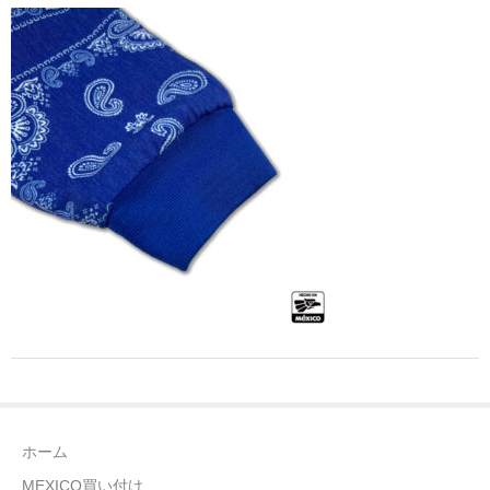
全商品（ウェア）
Tシャツ
ロングTシャツ
ゲームシャツ
コーチジャケット
スウェット＆フーディ
パンツ
ヘッドギア
シューズ
ホーム
ORIGINAL
MEXICO買い付け