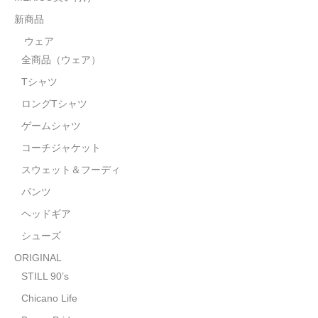
STILL 90’s
新商品
Chicano Life
ウェア
全商品（ウェア）
Brown Pride
Tシャツ
Por Vida
ロングTシャツ
全商品（ORIGINAL）
ゲームシャツ
コーチジャケット
ハニーカムトライプ
スウェット＆フーディ
ホルモンクラブ
パンツ
ヘッドギア
天ぷらまめすけ
シューズ
C D / D V D
ORIGINAL
全商品（CD/DVD）
STILL 90’s
Chicano Life
DJ SANTANA