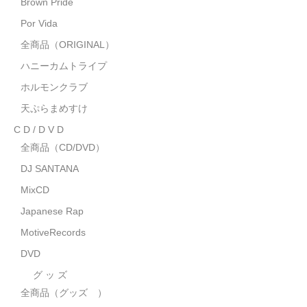
Brown Pride
MixCD
Por Vida
Japanese Rap
全商品（ORIGINAL）
ハニーカムトライプ
MotiveRecords
ホルモンクラブ
DVD
天ぷらまめすけ
C D / D V D
グ ッ ズ
全商品（CD/DVD）
全商品（グッズ ）
DJ SANTANA
タオル・リストバンド
MixCD
Japanese Rap
トートバッグ
MotiveRecords
雑誌
DVD
全商品
グ ッ ズ
全商品（グッズ ）