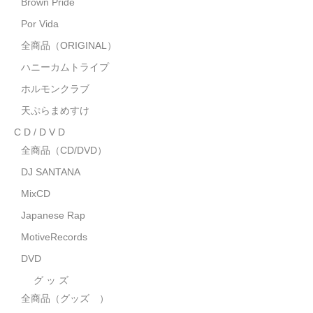
Brown Pride
MixCD
Por Vida
Japanese Rap
全商品（ORIGINAL）
ハニーカムトライプ
MotiveRecords
ホルモンクラブ
DVD
天ぷらまめすけ
C D / D V D
グ ッ ズ
全商品（CD/DVD）
全商品（グッズ ）
DJ SANTANA
タオル・リストバンド
MixCD
Japanese Rap
トートバッグ
MotiveRecords
雑誌
DVD
全商品
グ ッ ズ
全商品（グッズ ）