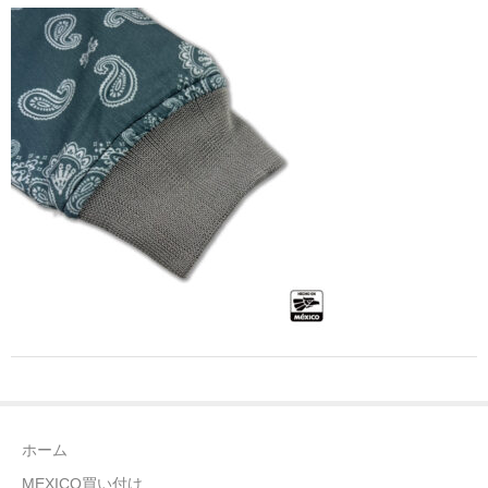
全商品（ウェア）
Tシャツ
ロングTシャツ
ゲームシャツ
コーチジャケット
スウェット＆フーディ
パンツ
ヘッドギア
シューズ
ホーム
ORIGINAL
MEXICO買い付け