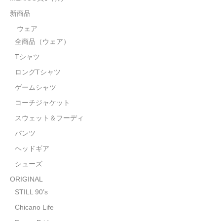
STILL 90’s
新商品
Chicano Life
ウェア
全商品（ウェア）
Brown Pride
Tシャツ
Por Vida
ロングTシャツ
全商品（ORIGINAL）
ゲームシャツ
コーチジャケット
ハニーカムトライプ
スウェット＆フーディ
ホルモンクラブ
パンツ
ヘッドギア
天ぷらまめすけ
シューズ
C D / D V D
ORIGINAL
全商品（CD/DVD）
STILL 90’s
Chicano Life
DJ SANTANA